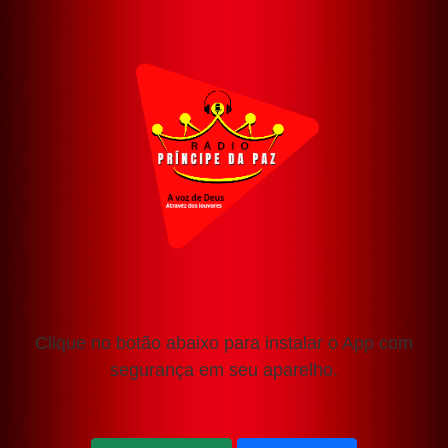
Clique no botão abaixo para instalar o App com
segurança em seu aparelho.