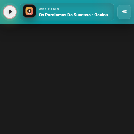
WEB RADIO
Os Paralamas Do Sucesso - Óculos